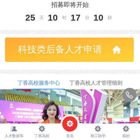
招募即将开始
25
10
17
10
天
时
分
秒
科技类后备人才申请
丁香高校服务中心
丁香高校人才管理细则
人才数据库
丁香高校
首页
勤工助学
我的