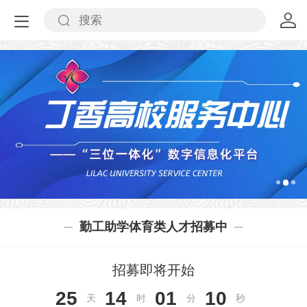
勤工助学体育类人才招募中
招募即将开始
25
14
01
10
天
时
分
秒